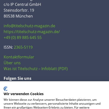
c/o IP Central GmbH
Steinsdorfstr. 19
80538 München
info@titelschutz-magazin.de
https://titelschutz-magazin.de/
+49 (0) 89 885 645 55
ISSN:
2365-5119
Kontaktformular
Über uns
Was ist Titelschutz – Infoblatt (PDF)
Folgen Sie uns
Wir verwenden Cookies
Wir können diese zur Analyse unserer Besucherdaten platzieren, um
unsere Webseite zu verbessern, personalisierte Inhalte anzuzeigen und
Ihnen ein großartiges Webseiten-Erlebnis zu bieten. Für weitere