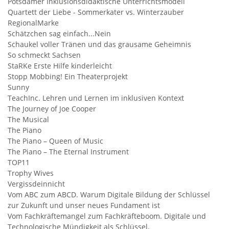
Potsdamer Inklusionsdidaktische Unterrichtsmodell
Quartett der Liebe - Sommerkater vs. Winterzauber
RegionalMarke
Schätzchen sag einfach...Nein
Schaukel voller Tränen und das grausame Geheimnis
So schmeckt Sachsen
StaRKe Erste Hilfe kinderleicht
Stopp Mobbing! Ein Theaterprojekt
Sunny
TeachInc. Lehren und Lernen im inklusiven Kontext
The Journey of Joe Cooper
The Musical
The Piano
The Piano – Queen of Music
The Piano – The Eternal Instrument
TOP11
Trophy Wives
Vergissdeinnicht
Vom ABC zum ABCD. Warum Digitale Bildung der Schlüssel
zur Zukunft und unser neues Fundament ist
Vom Fachkräftemangel zum Fachkräfteboom. Digitale und
Technologische Mündigkeit als Schlüssel.