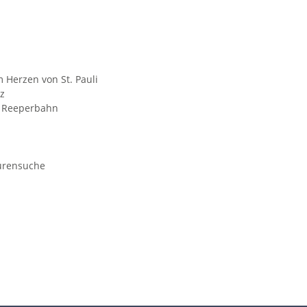
 Herzen von St. Pauli
z
r Reeperbahn
purensuche