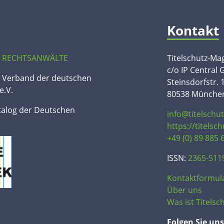
Kontakt
 RECHTSANWÄLTE
Titelschutz-Ma
c/o IP Central
n Verband der deutschen
Steinsdorfstr. 
e.V.
80538 Münche
talog der Deutschen
info@titelschu
https://titelsc
+49 (0) 89 885 
ISSN:
2365-511
Kontaktformul
Über uns
Was ist Titelsch
Folgen Sie uns