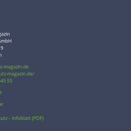
gazin
 GmbH
19
n
tz-magazin.de
hutz-magazin.de/
645 55
9
ar
utz – Infoblatt (PDF)