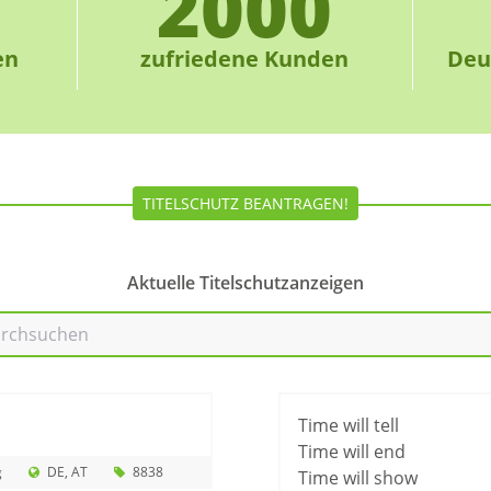
2000
en
zufriedene Kunden
Deu
TITELSCHUTZ BEANTRAGEN!
Aktuelle Titelschutzanzeigen
Time will tell
Time will end
g
DE
AT
8838
Time will show