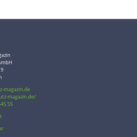
gazin
 GmbH
19
n
tz-magazin.de
hutz-magazin.de/
645 55
9
ar