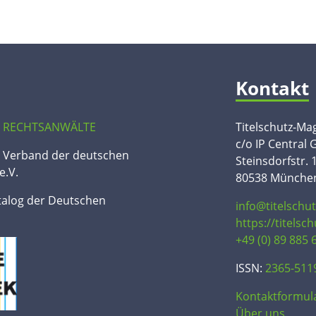
Kontakt
 RECHTSANWÄLTE
Titelschutz-Ma
c/o IP Central
n Verband der deutschen
Steinsdorfstr. 
e.V.
80538 Münche
talog der Deutschen
info@titelschu
https://titelsc
+49 (0) 89 885 
ISSN:
2365-511
Kontaktformul
Über uns