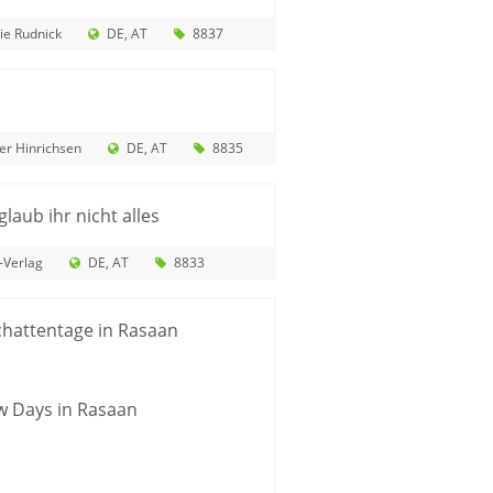
ie Rudnick
DE
AT
8837
r Hinrichsen
DE
AT
8835
glaub ihr nicht alles
-Verlag
DE
AT
8833
chattentage in Rasaan
w Days in Rasaan