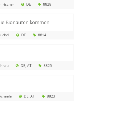
l Fischer
DE
8828
 Die Bionauten kommen
lüchel
DE
8814
uhnau
DE
AT
8825
Scheele
DE
AT
8823