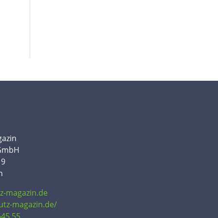
gazin
 GmbH
19
n
tz-magazin.de
hutz-magazin.de/
645 55