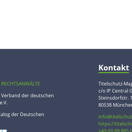
Kontakt
 RECHTSANWÄLTE
Titelschutz-Ma
c/o IP Central
n Verband der deutschen
Steinsdorfstr. 
e.V.
80538 Münche
talog der Deutschen
info@titelschu
https://titelsc
+49 (0) 89 885 