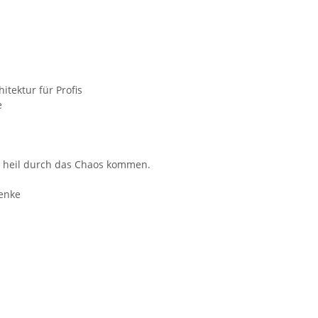
itektur für Profis
e
e heil durch das Chaos kommen.
enke