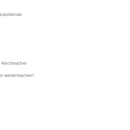
szubildende
re Reichmacher
er weitermachen?