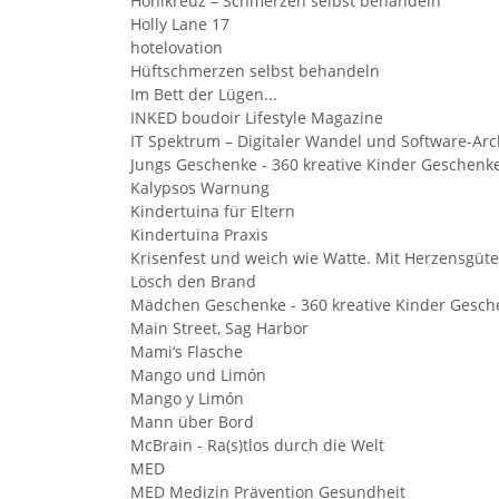
Hohlkreuz – Schmerzen selbst behandeln
Holly Lane 17
hotelovation
Hüftschmerzen selbst behandeln
Im Bett der Lügen...
INKED boudoir Lifestyle Magazine
IT Spektrum – Digitaler Wandel und Software-Arch
Jungs Geschenke - 360 kreative Kinder Geschenk
Kalypsos Warnung
Kindertuina für Eltern
Kindertuina Praxis
Krisenfest und weich wie Watte. Mit Herzensgüt
Lösch den Brand
Mädchen Geschenke - 360 kreative Kinder Gesch
Main Street, Sag Harbor
Mami‘s Flasche
Mango und Limón
Mango y Limón
Mann über Bord
McBrain - Ra(s)tlos durch die Welt
MED
MED Medizin Prävention Gesundheit