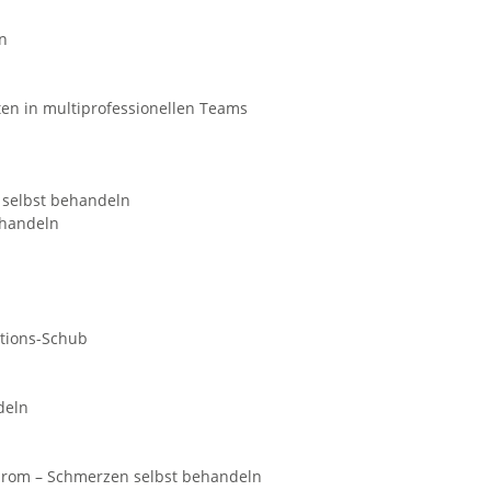
n
ten in multiprofessionellen Teams
 selbst behandeln
ehandeln
ations-Schub
deln
rom – Schmerzen selbst behandeln