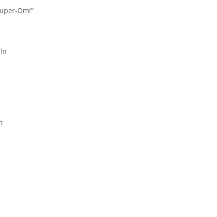
Super-Omi"
ln
n