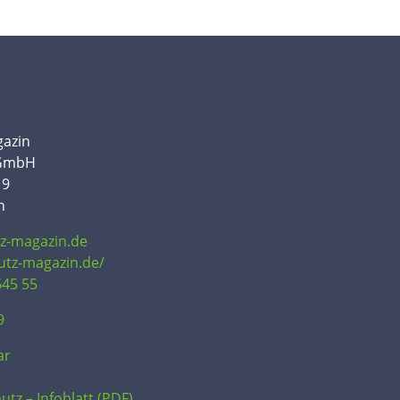
gazin
 GmbH
19
n
tz-magazin.de
hutz-magazin.de/
645 55
9
ar
utz – Infoblatt (PDF)