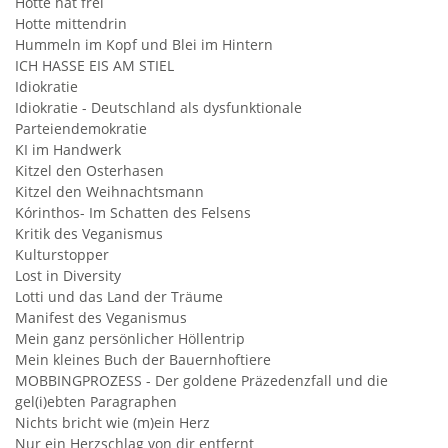
Hotte hat frei
Hotte mittendrin
Hummeln im Kopf und Blei im Hintern
ICH HASSE EIS AM STIEL
Idiokratie
Idiokratie - Deutschland als dysfunktionale
Parteiendemokratie
KI im Handwerk
Kitzel den Osterhasen
Kitzel den Weihnachtsmann
Kórinthos- Im Schatten des Felsens
Kritik des Veganismus
Kulturstopper
Lost in Diversity
Lotti und das Land der Träume
Manifest des Veganismus
Mein ganz persönlicher Höllentrip
Mein kleines Buch der Bauernhoftiere
MOBBINGPROZESS - Der goldene Präzedenzfall und die
gel(i)ebten Paragraphen
Nichts bricht wie (m)ein Herz
Nur ein Herzschlag von dir entfernt