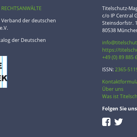
 RECHTSANWÄLTE
Titelschutz-Ma
c/o IP Central
n Verband der deutschen
Steinsdorfstr. 
e.V.
80538 Münche
talog der Deutschen
info@titelschu
https://titelsc
+49 (0) 89 885 
ISSN:
2365-511
Kontaktformul
Über uns
Was ist Titelsch
Folgen Sie uns