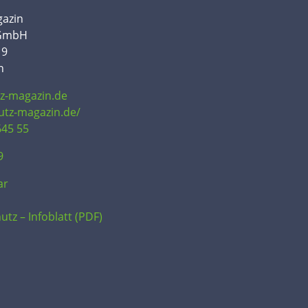
gazin
 GmbH
19
n
tz-magazin.de
hutz-magazin.de/
645 55
9
ar
utz – Infoblatt (PDF)