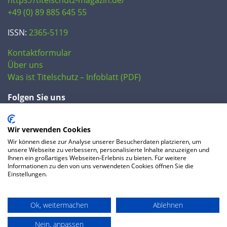
+49 (0) 89 885 645 55
ISSN:
2365-5119
Kontaktformular
Über uns
Was ist Titelschutz – Infoblatt (PDF)
Folgen Sie uns
Wir verwenden Cookies
Wir können diese zur Analyse unserer Besucherdaten platzieren, um
unsere Webseite zu verbessern, personalisierte Inhalte anzuzeigen und
Ihnen ein großartiges Webseiten-Erlebnis zu bieten. Für weitere
Informationen zu den von uns verwendeten Cookies öffnen Sie die
Einstellungen.
© 2020 IP Central GmbH
Ok, weitermachen
Ablehnen
FAQ
Datenschutzerklärung
AGB
Preise
Impressum
Nein, anpassen