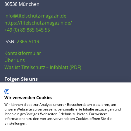
80538 München
info@titelschutz-magazin.de
https://titelschutz-magazin.de/
+49 (0) 89 885 645 55
ISSN:
2365-5119
Kontaktformular
Über uns
Was ist Titelschutz – Infoblatt (PDF)
Folgen Sie uns
Wir verwenden Cookies
Wir können diese zur Analyse unserer Besucherdaten platzieren, um
unsere Webseite zu verbessern, personalisierte Inhalte anzuzeigen und
Ihnen ein großartiges Webseiten-Erlebnis zu bieten. Für weitere
Informationen zu den von uns verwendeten Cookies öffnen Sie die
Einstellungen.