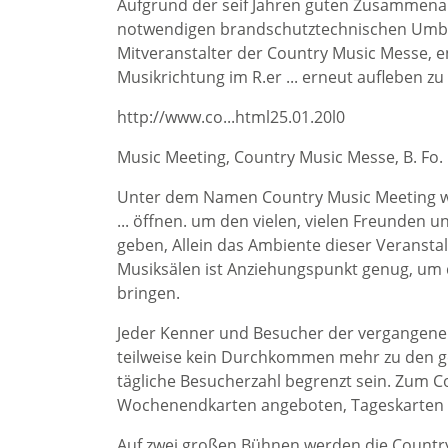
Aufgrund der seif Jahren guten Zusammenarb
notwendigen brandschutztechnischen Umbauarb
Mitveranstalter der Country Music Messe, ent
Musikrichtung im R.er ... erneut aufleben zu
http://www.co...html25.01.20l0
Music Meeting, Country Music Messe, B. Fo.
Unter dem Namen Country Music Meeting wer
... öffnen. um den vielen, vielen Freunden 
geben, Allein das Ambiente dieser Veranst
Musiksälen ist Anziehungspunkt genug, um 
bringen.
Jeder Kenner und Besucher der vergangenen
teilweise kein Durchkommen mehr zu den g
tägliche Besucherzahl begrenzt sein. Zum 
Wochenendkarten angeboten, Tageskarten w
Auf zwei großen Bühnen werden die Country 