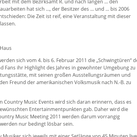
eit mit dem Bezirksamt R. und nach langen ... den
eiten hat sich ..., der Besitzer des ... und ... bis 2006
schieden: Die Zeit ist reif, eine Veranstaltung mit dieser
 lassen.
 Haus
den sich vom 4. bis 6. Februar 2011 die „Schwingtüren“ d
und Fans ihr Highlight des Jahres in gewohnter Umgebung zu
altungsstätte, mit seinen großen Ausstellungsräumen und
den Freund der amerikanischen Volksmusik nach N.-B. zu
 Country Music Events wird sich daran erinnern, dass es
ewünschten Entertainmentpunkten gab. Daher wird die
Country Music Meeting 2011 werden darum vorrangig
erden nur bedingt lösbar sein.
Musiker sich jeweils mit einer Setlänge von 45 Minuten live