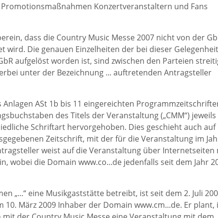
ren Promotionsmaßnahmen Konzertveranstaltern und Fans
erein, dass die Country Music Messe 2007 nicht von der Gb
et wird. Die genauen Einzelheiten der bei dieser Gelegenhei
R aufgelöst worden ist, sind zwischen den Parteien streiti
rbei unter der Bezeichnung ... auftretenden Antragsteller
ls Anlagen ASt 1b bis 11 eingereichten Programmzeitschrifte
ngsbuchstaben des Titels der Veranstaltung („CMM“) jeweils
iedliche Schriftart hervorgehoben. Dies geschieht auch auf
sgegebenen Zeitschrift, mit der für die Veranstaltung im Ja
ragsteller weist auf die Veranstaltung über Internetseiten 
, wobei die Domain www.co...de jedenfalls seit dem Jahr 2
 „...“ eine Musikgaststätte betreibt, ist seit dem 2. Juli 20
 10. März 2009 Inhaber der Domain www.cm...de. Er plant, 
ich mit der Country Music Messe eine Veranstaltung mit dem