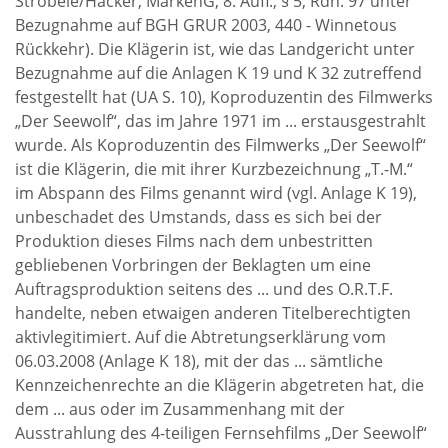
Ströbele/Hacker, MarkenG, 8. Aufl., § 5, Rdn. 97 unter
Bezugnahme auf BGH GRUR 2003, 440 - Winnetous
Rückkehr). Die Klägerin ist, wie das Landgericht unter
Bezugnahme auf die Anlagen K 19 und K 32 zutreffend
festgestellt hat (UA S. 10), Koproduzentin des Filmwerks
„Der Seewolf“, das im Jahre 1971 im ... erstausgestrahlt
wurde. Als Koproduzentin des Filmwerks „Der Seewolf“
ist die Klägerin, die mit ihrer Kurzbezeichnung „T.-M.“
im Abspann des Films genannt wird (vgl. Anlage K 19),
unbeschadet des Umstands, dass es sich bei der
Produktion dieses Films nach dem unbestritten
gebliebenen Vorbringen der Beklagten um eine
Auftragsproduktion seitens des ... und des O.R.T.F.
handelte, neben etwaigen anderen Titelberechtigten
aktivlegitimiert. Auf die Abtretungserklärung vom
06.03.2008 (Anlage K 18), mit der das ... sämtliche
Kennzeichenrechte an die Klägerin abgetreten hat, die
dem ... aus oder im Zusammenhang mit der
Ausstrahlung des 4-teiligen Fernsehfilms „Der Seewolf“