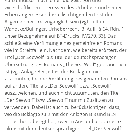
Kunst müssen nach einer die geistigen und
wirtschaftlichen Interessen des Urhebers und seiner
Erben angemessen berücksichtigenden Frist der
Allgemeinheit frei zugänglich sein (vgl. Lüft in
Wandtke/Bullinger, Urheberrecht, 3. Aufl., § 64, Rdn. 1
unter Bezugnahme auf BT-Drucks. IV/270, 33). Das
schließt eine Verfilmung eines gemeinfreien Romans
wie im Streitfall ein. Nachdem, wie bereits erörtert, der
Titel „Der Seewolf“ als Titel der deutschsprachigen
Übersetzung des Romans „The Sea-Wolf“ gebräuchlich
ist (vgl. Anlage B 5), ist es der Beklagten nicht
zuzumuten, bei der Verfilmung des genannten Romans
auf andere Titel als „Der Seewolf“ bzw. „Seewolf“
auszuweichen, und auch nicht zuzumuten, den Titel
„Der Seewolf“ bzw. „Seewolf“ nur mit Zusätzen zu
verwenden. Dabei ist auch zu berücksichtigen, dass,
wie die Beklagte zu 2 mit den Anlagen B 8 und B 24
hinreichend belegt hat, zwei im Ausland produzierte
Filme mit dem deutschsprachigen Titel „Der Seewolf“