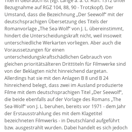
Titel in Gebrauch ist (vgl. Lange a. a. O. Rdn. 1312 unter
Bezugnahme auf RGZ 104, 88, 90 - Trotzkopf). Der
Umstand, dass die Bezeichnung „Der Seewolf“ mit der
deutschsprachigen Übersetzung des Titels der
Romanvorlage „The Sea-Wolf“ von J. L. übereinstimmt,
hindert die Unterscheidungskraft nicht, weil insoweit
unterschiedliche Werkarten vorliegen. Aber auch die
Voraussetzungen für einen
unterscheidungskraftschädlichen Gebrauch von
gleichen prioritätsälteren Dritttiteln für Filmwerke sind
von der Beklagten nicht hinreichend dargetan.
Allerdings hat sie mit den Anlagen B 8 und B 24
hinreichend belegt, dass zwei im Ausland produzierte
Filme mit dem deutschsprachigen Titel „Der Seewolf“,
die beide ebenfalls auf der Vorlage des Romans „The
Sea-Wolf“ von J. L. beruhen, bereits vor 1971 - dem Jahr
der Erstausstrahlung des mit dem Klagetitel
bezeichneten Filmwerks - in Deutschland aufgeführt
bzw. ausgestrahlt wurden. Dabei handelt es sich jedoch