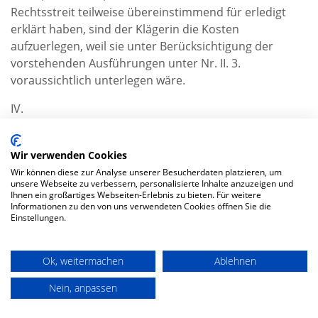
Rechtsstreit teilweise übereinstimmend für erledigt
erklärt haben, sind der Klägerin die Kosten
aufzuerlegen, weil sie unter Berücksichtigung der
vorstehenden Ausführungen unter Nr. II. 3.
voraussichtlich unterlegen wäre.
IV.
Die Entscheidung über die vorläufige Vollstreckbarkeit
beruht auf § 708 Nr. 10, § 711 ZPO.
Wir verwenden Cookies
V.
Wir können diese zur Analyse unserer Besucherdaten platzieren, um
unsere Webseite zu verbessern, personalisierte Inhalte anzuzeigen und
Die Revision war nicht zuzulassen, weil die Sache keine
Ihnen ein großartiges Webseiten-Erlebnis zu bieten. Für weitere
grundsätzliche Bedeutung im Sinne des § 543 Abs. 2
Informationen zu den von uns verwendeten Cookies öffnen Sie die
Einstellungen.
Satz 1 Nr. 1 ZPO hat und auch die Voraussetzungen des
§ 543 Abs. 2 Satz 1 Nr. 2 ZPO nicht vorliegen (vgl. dazu
BGH NJW 2003, 65 ff.).
Ok, weitermachen
Ablehnen
Nein, anpassen
MAGAZIN ABONNIEREN