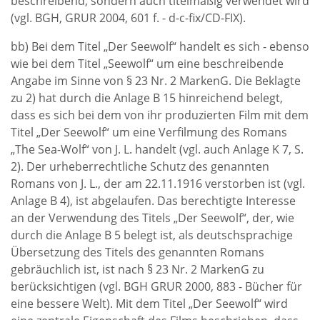
beschreibend, sondern auch titelmäßig verwendet wird
(vgl. BGH, GRUR 2004, 601 f. - d-c-fix/CD-FIX).
bb) Bei dem Titel „Der Seewolf“ handelt es sich - ebenso
wie bei dem Titel „Seewolf“ um eine beschreibende
Angabe im Sinne von § 23 Nr. 2 MarkenG. Die Beklagte
zu 2) hat durch die Anlage B 15 hinreichend belegt,
dass es sich bei dem von ihr produzierten Film mit dem
Titel „Der Seewolf“ um eine Verfilmung des Romans
„The Sea-Wolf“ von J. L. handelt (vgl. auch Anlage K 7, S.
2). Der urheberrechtliche Schutz des genannten
Romans von J. L., der am 22.11.1916 verstorben ist (vgl.
Anlage B 4), ist abgelaufen. Das berechtigte Interesse
an der Verwendung des Titels „Der Seewolf“, der, wie
durch die Anlage B 5 belegt ist, als deutschsprachige
Übersetzung des Titels des genannten Romans
gebräuchlich ist, ist nach § 23 Nr. 2 MarkenG zu
berücksichtigen (vgl. BGH GRUR 2000, 883 - Bücher für
eine bessere Welt). Mit dem Titel „Der Seewolf“ wird