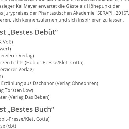
sieger Kai Meyer erwartet die Gäste als Höhepunkt der
es Jurypreises der Phantastischen Akademie "SERAPH 2016".
eren, sich kennenzulernen und sich inspirieren zu lassen.
ist „Bestes Debüt“
& Voß)
wert)
verzierer Verlag)
arzen Lichts (Hobbit-Presse/Klett Cotta)
erzierer Verlag)
n)
ine Erzählung aus Dschanor (Verlag Ohneohren)
ag Torsten Low)
hter (Verlag Das Beben)
st „Bestes Buch“
bit-Presse/Klett Cotta)
se (cbt)