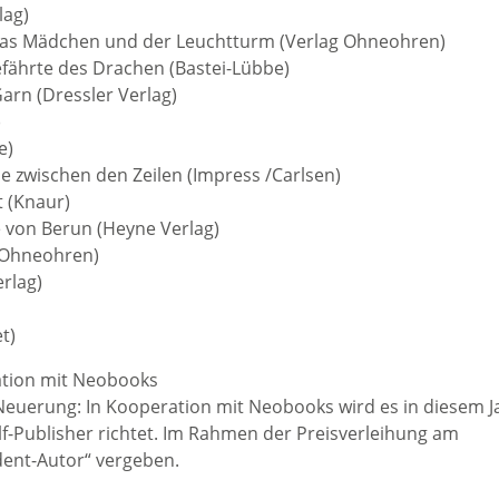
lag)
: Das Mädchen und der Leuchtturm (Verlag Ohneohren)
fährte des Drachen (Bastei-Lübbe)
Garn (Dressler Verlag)
)
e)
ie zwischen den Zeilen (Impress /Carlsen)
t (Knaur)
be von Berun (Heyne Verlag)
g Ohneohren)
rlag)
t)
ration mit Neobooks
Neuerung: In Kooperation mit Neobooks wird es in diesem J
elf-Publisher richtet. Im Rahmen der Preisverleihung am
dent-Autor“ vergeben.