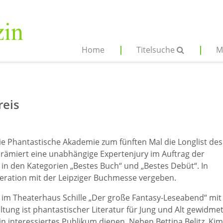
Home
Titelsuche
M
reis
die Phantastische Akademie zum fünften Mal die Longlist des
 prämiert eine unabhängige Expertenjury im Auftrag der
in den Kategorien „Bestes Buch“ und „Bestes Debüt“. In
peration mit der Leipziger Buchmesse vergeben.
 im Theaterhaus Schille „Der große Fantasy-Leseabend“ mit
ltung ist phantastischer Literatur für Jung und Alt gewidme
ein interessiertes Publikum dienen. Neben Bettina Belitz, Kim