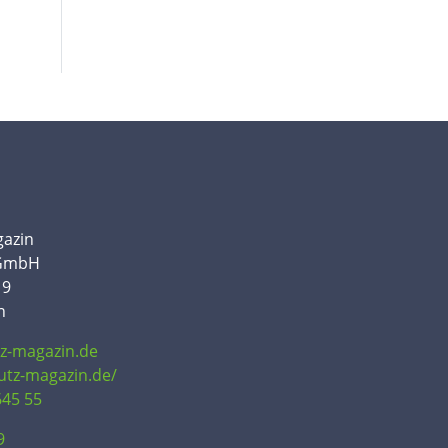
gazin
 GmbH
19
n
tz-magazin.de
hutz-magazin.de/
645 55
9