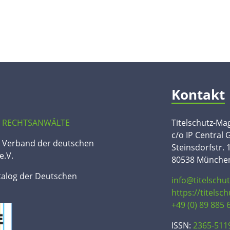
Kontakt
 RECHTSANWÄLTE
Titelschutz-Ma
c/o IP Central
n Verband der deutschen
Steinsdorfstr. 
e.V.
80538 Münche
talog der Deutschen
info@titelschu
https://titelsc
+49 (0) 89 885 
ISSN:
2365-511