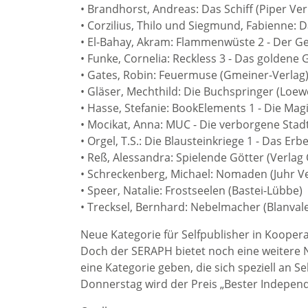
• Brandhorst, Andreas: Das Schiff (Piper Ver
• Corzilius, Thilo und Siegmund, Fabienne
• El-Bahay, Akram: Flammenwüste 2 - Der Ge
• Funke, Cornelia: Reckless 3 - Das goldene 
• Gates, Robin: Feuermuse (Gmeiner-Verlag
• Gläser, Mechthild: Die Buchspringer (Loew
• Hasse, Stefanie: BookElements 1 - Die Mag
• Mocikat, Anna: MUC - Die verborgene Stad
• Orgel, T.S.: Die Blausteinkriege 1 - Das Er
• Reß, Alessandra: Spielende Götter (Verla
• Schreckenberg, Michael: Nomaden (Juhr Ve
• Speer, Natalie: Frostseelen (Bastei-Lübbe)
• Trecksel, Bernhard: Nebelmacher (Blanvale
Neue Kategorie für Selfpublisher in Koope
Doch der SERAPH bietet noch eine weitere 
eine Kategorie geben, die sich speziell an S
Donnerstag wird der Preis „Bester Indepen