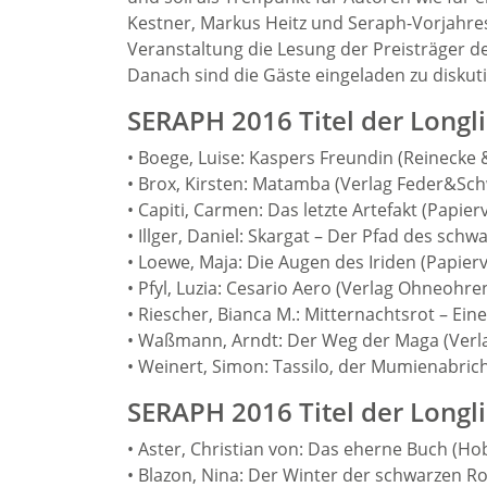
Kestner, Markus Heitz und Seraph-Vorjahres
Veranstaltung die Lesung der Preisträger d
Danach sind die Gäste eingeladen zu diskuti
SERAPH 2016 Titel der Longl
• Boege, Luise: Kaspers Freundin (Reinecke 
• Brox, Kirsten: Matamba (Verlag Feder&Sch
• Capiti, Carmen: Das letzte Artefakt (Papier
• Illger, Daniel: Skargat – Der Pfad des schw
• Loewe, Maja: Die Augen des Iriden (Papierv
• Pfyl, Luzia: Cesario Aero (Verlag Ohneohre
• Riescher, Bianca M.: Mitternachtsrot – E
• Waßmann, Arndt: Der Weg der Maga (Verl
• Weinert, Simon: Tassilo, der Mumienabric
SERAPH 2016 Titel der Longli
• Aster, Christian von: Das eherne Buch (Hob
• Blazon, Nina: Der Winter der schwarzen Ro