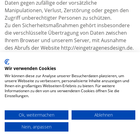
Daten gegen zufällige oder vorsätzliche
Manipulationen, Verlust, Zerstörung oder gegen den
Zugriff unberechtigter Personen zu schützen.
Zu den Sicherheitsmaßnahmen gehört insbesondere
die verschlüsselte Übertragung von Daten zwischen
Ihrem Browser und unserem Server, mit Ausnahme
des Abrufs der Website http://eingetragenesdesign.de.
10. Schlussbestimmungen
Wir verwenden Cookies
Wir behalten uns das Recht vor, unsere
Wir können diese zur Analyse unserer Besucherdaten platzieren, um
Datenschutzerklärung zu ändern, falls dies aufgrund
unsere Webseite zu verbessern, personalisierte Inhalte anzuzeigen und
neuer Technologien oder Änderungen unserer
Ihnen ein großartiges Webseiten-Erlebnis zu bieten. Für weitere
Informationen zu den von uns verwendeten Cookies öffnen Sie die
Datenverarbeitungsprozesse notwendig sein sollte
Einstellungen.
oder um sie an Änderungen der für uns maßgeblichen
Rechtslage anzupassen. Dies betrifft jedoch nur diese
Datenschutzerklärung. Sofern wir Ihre
Ok, weitermachen
Ablehnen
personenbezogenen Daten auf Grundlage einer von
Nein, anpassen
Ihnen erteilten Einwilligung verarbeiten oder
Bestandteile der Datenschutzerklärung Regelungen