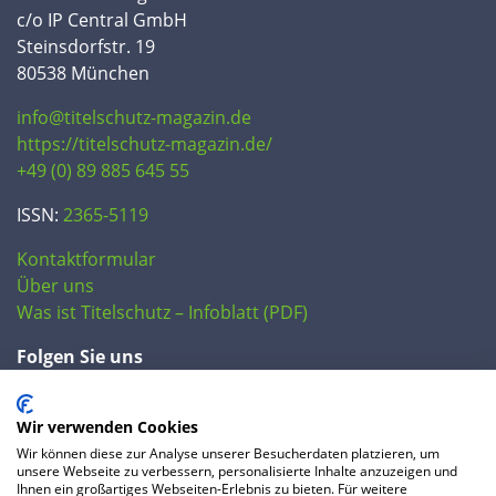
c/o IP Central GmbH
Steinsdorfstr. 19
80538 München
info@titelschutz-magazin.de
https://titelschutz-magazin.de/
+49 (0) 89 885 645 55
ISSN:
2365-5119
Kontaktformular
Über uns
Was ist Titelschutz – Infoblatt (PDF)
Folgen Sie uns
Wir verwenden Cookies
Wir können diese zur Analyse unserer Besucherdaten platzieren, um
unsere Webseite zu verbessern, personalisierte Inhalte anzuzeigen und
Ihnen ein großartiges Webseiten-Erlebnis zu bieten. Für weitere