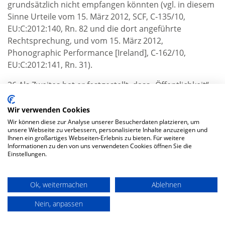
grundsätzlich nicht empfangen könnten (vgl. in diesem
Sinne Urteile vom 15. März 2012, SCF, C‑135/10,
EU:C:2012:140, Rn. 82 und die dort angeführte
Rechtsprechung, und vom 15. März 2012,
Phonographic Performance [Ireland], C‑162/10,
EU:C:2012:141, Rn. 31).
36 Als Zweites hat er festgestellt, dass „Öffentlichkeit“
begrifflich eine unbestimmte Zahl potenzieller
Leistungsempfänger bedeutet und ferner aus recht
Wir verwenden Cookies
vielen Personen bestehen muss (vgl. in diesem Sinne
Wir können diese zur Analyse unserer Besucherdaten platzieren, um
unsere Webseite zu verbessern, personalisierte Inhalte anzuzeigen und
Urteile vom 15. März 2012, SCF, C‑135/10,
Ihnen ein großartiges Webseiten-Erlebnis zu bieten. Für weitere
EU:C:2012:140, Rn. 84 und die dort angeführte
Informationen zu den von uns verwendeten Cookies öffnen Sie die
Einstellungen.
Rechtsprechung, und vom 15. März 2012,
Phonographic Performance [Ireland], C‑162/10,
EU:C:2012:141, Rn. 33).
Ok, weitermachen
Ablehnen
37 Darüber hinaus ist es nach der ständigen
Nein, anpassen
Rechtsprechung des Gerichtshofs für eine Einstufung