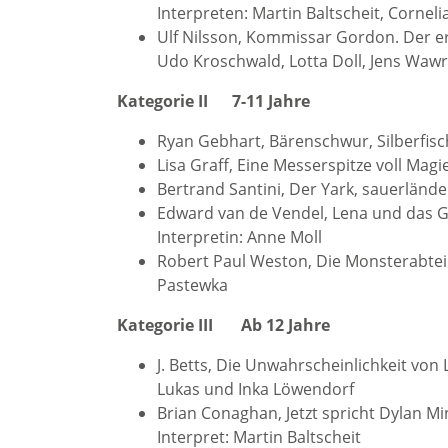
Interpreten: Martin Baltscheit, Cornel
Ulf Nilsson, Kommissar Gordon. Der er
Udo Kroschwald, Lotta Doll, Jens Wawr
Kategorie II 7-11 Jahre
Ryan Gebhart, Bärenschwur, Silberfisc
Lisa Graff, Eine Messerspitze voll Mag
Bertrand Santini, Der Yark, sauerländ
Edward van de Vendel, Lena und das Ge
Interpretin: Anne Moll
Robert Paul Weston, Die Monsterabteilu
Pastewka
Kategorie III Ab 12 Jahre
J. Betts, Die Unwahrscheinlichkeit von 
Lukas und Inka Löwendorf
Brian Conaghan, Jetzt spricht Dylan Mi
Interpret: Martin Baltscheit