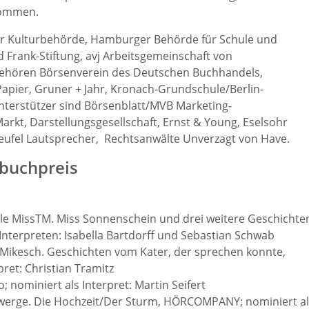
nommen.
er Kulturbehörde, Hamburger Behörde für Schule und
 Frank-Stiftung, avj Arbeitsgemeinschaft von
 gehören Börsenverein des Deutschen Buchhandels,
Papier, Gruner + Jahr, Kronach-Grundschule/Berlin-
Unterstützer sind Börsenblatt/MVB Marketing-
rkt, Darstellungsgesellschaft, Ernst & Young, Eselsohr
eufel Lautsprecher, Rechtsanwälte Unverzagt von Have.
buchpreis
le MissTM. Miss Sonnenschein und drei weitere Geschichte
Interpreten: Isabella Bartdorff und Sebastian Schwab
r Mikesch. Geschichten vom Kater, der sprechen konnte,
pret: Christian Tramitz
 nominiert als Interpret: Martin Seifert
werge. Die Hochzeit/Der Sturm, HÖRCOMPANY; nominiert al