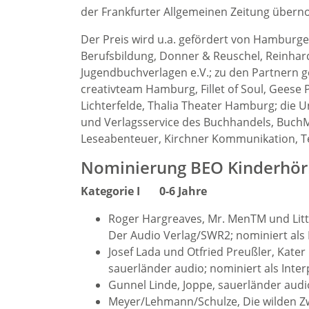
der Frankfurter Allgemeinen Zeitung über
Der Preis wird u.a. gefördert von Hamburg
Berufsbildung, Donner & Reuschel, Reinhard
Jugendbuchverlagen e.V.; zu den Partnern
creativteam Hamburg, Fillet of Soul, Geese 
Lichterfelde, Thalia Theater Hamburg; die 
und Verlagsservice des Buchhandels, BuchMa
Leseabenteuer, Kirchner Kommunikation, T
Nominierung BEO Kinderhör
Kategorie I 0-6 Jahre
Roger Hargreaves, Mr. MenTM und Litt
Der Audio Verlag/SWR2; nominiert als 
Josef Lada und Otfried Preußler, Kate
sauerländer audio; nominiert als Inter
Gunnel Linde, Joppe, sauerländer audio;
Meyer/Lehmann/Schulze, Die wilden Z