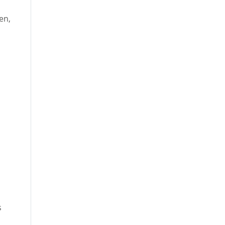
en,
s