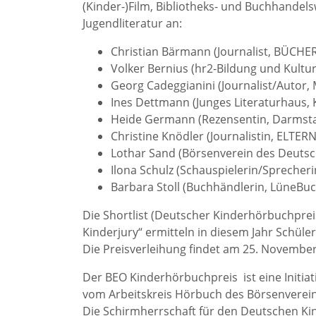
(Kinder-)Film, Bibliotheks- und Buchhandel
Jugendliteratur an:
Christian Bärmann (Journalist, BÜCHE
Volker Bernius (hr2-Bildung und Kultur
Georg Cadeggianini (Journalist/Autor
Ines Dettmann (Junges Literaturhaus, 
Heide Germann (Rezensentin, Darmst
Christine Knödler (Journalistin, ELTER
Lothar Sand (Börsenverein des Deutsc
Ilona Schulz (Schauspielerin/Sprecherin
Barbara Stoll (Buchhändlerin, LüneBuc
Die Shortlist (Deutscher Kinderhörbuchpre
Kinderjury“ ermitteln in diesem Jahr Schüle
Die Preisverleihung findet am 25. November
Der BEO Kinderhörbuchpreis ist eine Initiat
vom Arbeitskreis Hörbuch des Börsenverein
Die Schirmherrschaft für den Deutschen Kin