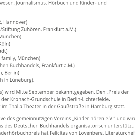
swesen, Journalismus, Hörbuch und Kinder- und
R, Hannover)
/Stiftung Zuhören, Frankfurt a.M.)
, München)
Köln)
adt)
N family, München)
hen Buchhandels, Frankfurt a.M.)
, Berlin)
h in Lüneburg).
is) wird Mitte September bekanntgegeben. Den „Preis der
r der Kronach-Grundschule in Berlin-Lichterfelde.
 im Thalia Theater in der Gaußstraße in Hamburg statt.
ive des gemeinnützigen Vereins „Kinder hören e.V.“ und wir
s des Deutschen Buchhandels organisatorisch unterstützt.
derhörbuchpreis hat Felicitas von Lovenberg, Literaturchef