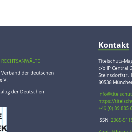
Kontakt
 RECHTSANWÄLTE
Titelschutz-Ma
c/o IP Central
n Verband der deutschen
Steinsdorfstr. 
e.V.
80538 Münche
talog der Deutschen
info@titelschu
https://titelsc
+49 (0) 89 885 
ISSN:
2365-511
Kontaktformul