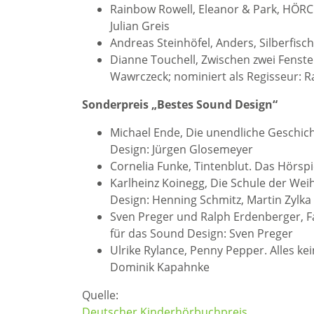
Rainbow Rowell, Eleanor & Park, HÖRC
Julian Greis
Andreas Steinhöfel, Anders, Silberfisch
Dianne Touchell, Zwischen zwei Fenster
Wawrczeck; nominiert als Regisseur: R
Sonderpreis „Bestes Sound Design“
Michael Ende, Die unendliche Geschich
Design: Jürgen Glosemeyer
Cornelia Funke, Tintenblut. Das Hörsp
Karlheinz Koinegg, Die Schule der We
Design: Henning Schmitz, Martin Zylk
Sven Preger und Ralph Erdenberger, Fau
für das Sound Design: Sven Preger
Ulrike Rylance, Penny Pepper. Alles ke
Dominik Kapahnke
Quelle:
Deutscher Kinderhörbuchpreis