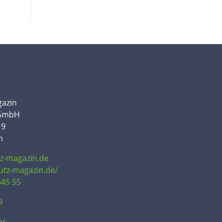
gazin
 GmbH
19
n
tz-magazin.de
hutz-magazin.de/
645 55
9
ar