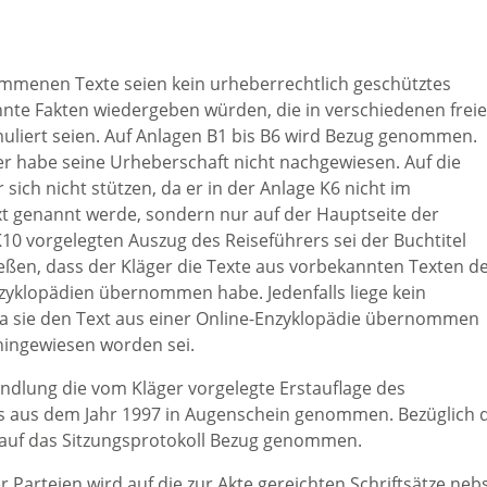
ommenen Texte seien kein urheberrechtlich geschütztes
annte Fakten wiedergeben würden, die in verschiedenen frei
uliert seien. Auf Anlagen B1 bis B6 wird Bezug genommen.
, er habe seine Urheberschaft nicht nachgewiesen. Auf die
ich nicht stützen, da er in der Anlage K6 nicht im
genannt werde, sondern nur auf der Hauptseite der
 K10 vorgelegten Auszug des Reiseführers sei der Buchtitel
ließen, dass der Kläger die Texte aus vorbekannten Texten d
nzyklopädien übernommen habe. Jedenfalls liege kein
da sie den Text aus einer Online-Enzyklopädie übernommen
 hingewiesen worden sei.
ndlung die vom Kläger vorgelegte Erstauflage des
ages aus dem Jahr 1997 in Augenschein genommen. Bezüglich 
auf das Sitzungsprotokoll Bezug genommen.
 Parteien wird auf die zur Akte gereichten Schriftsätze neb