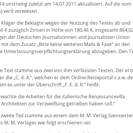
 unstreitig zuletzt am 14.07.2011 aktualisiert. Auf die vom
) wird verwiesen.
 Kläger die Beklagte wegen der Nutzung des Textes ab und
 € zuzüglich Zinsen in Höhe von 180,46 €, insgesamt 864,02
n der Deutschen Journalistinnen und Journalisten Union
n mit dem Zusatz „Bitte keine weiteren Mails & Faxe“ an den
gte Unterlassungsverpflichtungserklärung abzugeben. Den T
ne Text stamme aus zwei von ihm verfassten Texten. Der ers
 die „C. d. A.“, welchen er dem Online-Reiseportal s.a.w..de
m es unter der Überschrift „F. E. d. R.“ heißt:
erwachte die Arbeiten für die italienische Renaissancevilla
f Architekten zur Verzweiflung getrieben haben soll.“
zweite Teil stamme aus einem dem M. M. Verlag lizensierte
es M. M. Verlages wie folgt erschienen sei: