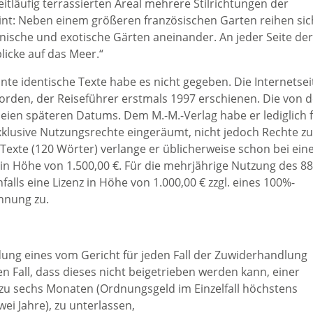
läufig terrassierten Areal mehrere Stilrichtungen der
nt: Neben einem größeren französischen Garten reihen sic
panische und exotische Gärten aneinander. An jeder Seite der
blicke auf das Meer.“
te identische Texte habe es nicht gegeben. Die Internetsei
 worden, der Reiseführer erstmals 1997 erschienen. Die von 
eien späteren Datums. Dem M.-M.-Verlag habe er lediglich 
exklusive Nutzungsrechte eingeräumt, nicht jedoch Rechte zu
Texte (120 Wörter) verlange er üblicherweise schon bei ein
z in Höhe von 1.500,00 €. Für die mehrjährige Nutzung des 88
alls eine Lizenz in Höhe von 1.000,00 € zzgl. eines 100%-
nnung zu.
eidung eines vom Gericht für jeden Fall der Zuwiderhandlung
 Fall, dass dieses nicht beigetrieben werden kann, einer
zu sechs Monaten (Ordnungsgeld im Einzelfall höchstens
ei Jahre), zu unterlassen,