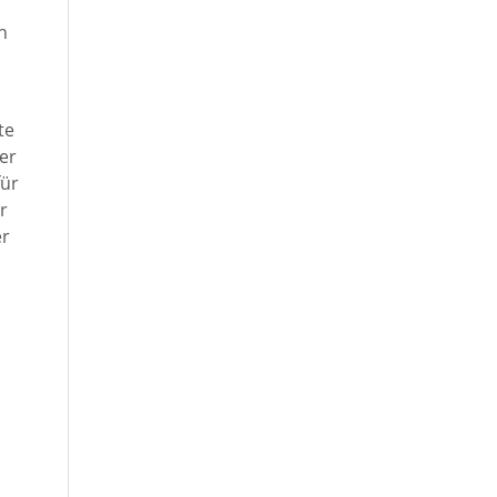
h
te
der
für
r
er