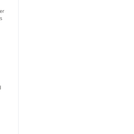
er
gs
d