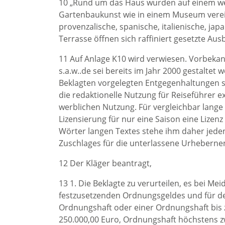
10 „Rund um das Haus wurden auf einem weit
Gartenbaukunst wie in einem Museum verei
provenzalische, spanische, italienische, ja
Terrasse öffnen sich raffiniert gesetzte Aus
11 Auf Anlage K10 wird verwiesen. Vorbekann
s.a.w..de sei bereits im Jahr 2000 gestaltet
Beklagten vorgelegten Entgegenhaltungen s
die redaktionelle Nutzung für Reiseführer 
werblichen Nutzung. Für vergleichbar lange 
Lizensierung für nur eine Saison eine Lizen
Wörter langen Textes stehe ihm daher jedenf
Zuschlages für die unterlassene Urheberne
12 Der Kläger beantragt,
13 1. Die Beklagte zu verurteilen, es bei M
festzusetzenden Ordnungsgeldes und für den
Ordnungshaft oder einer Ordnungshaft bis 
250.000,00 Euro, Ordnungshaft höchstens zw