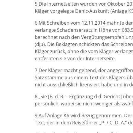
5 Die Internetseiten wurden vor Oktober 2014
Kläger vorgelegte Denic-Auskunft (Anlage K5
6 Mit Schreiben vom 12.11.2014 mahnte der
verlangte Schadensersatz in Höhe von 683,56
berechnet nach den Vergütungsempfehlunge
(dju). Die Beklagten schickten das Schreibe
Kläger zurück, ohne die vom Kläger verlan
entfernten sie von der Internetseite.
7 Der Kläger macht geltend, der angegriffe
Satz stamme aus einem Text des Klägers über
nicht ausschließlich lizensiert habe und in de
8 „Sie [B. d. R. – Ergänzung d.d. Gericht] üb
persönlich, wobei sie nicht weniger als zwöl
9 Auf Anlage K6 wird Bezug genommen. Der 
Text, der in dem Reiseführer „P. / C. D. A.“ d