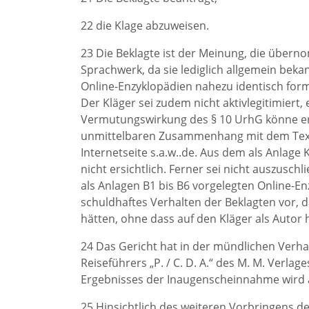
22 die Klage abzuweisen.
23 Die Beklagte ist der Meinung, die übern
Sprachwerk, da sie lediglich allgemein bek
Online-Enzyklopädien nahezu identisch form
Der Kläger sei zudem nicht aktivlegitimiert
Vermutungswirkung des § 10 UrhG könne er s
unmittelbaren Zusammenhang mit dem Text 
Internetseite s.a.w..de. Aus dem als Anlage
nicht ersichtlich. Ferner sei nicht auszusch
als Anlagen B1 bis B6 vorgelegten Online-E
schuldhaftes Verhalten der Beklagten vor, 
hätten, ohne dass auf den Kläger als Autor
24 Das Gericht hat in der mündlichen Verha
Reiseführers „P. / C. D. A.“ des M. M. Verl
Ergebnisses der Inaugenscheinnahme wird 
25 Hinsichtlich des weiteren Vorbringens der