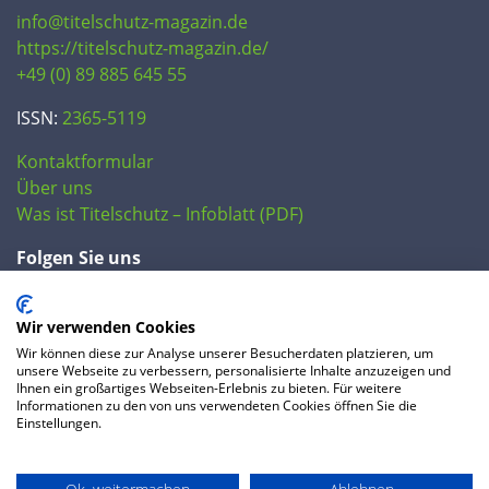
info@titelschutz-magazin.de
https://titelschutz-magazin.de/
+49 (0) 89 885 645 55
ISSN:
2365-5119
Kontaktformular
Über uns
Was ist Titelschutz – Infoblatt (PDF)
Folgen Sie uns
Wir verwenden Cookies
Wir können diese zur Analyse unserer Besucherdaten platzieren, um
unsere Webseite zu verbessern, personalisierte Inhalte anzuzeigen und
Ihnen ein großartiges Webseiten-Erlebnis zu bieten. Für weitere
Informationen zu den von uns verwendeten Cookies öffnen Sie die
Einstellungen.
© 2020 IP Central GmbH