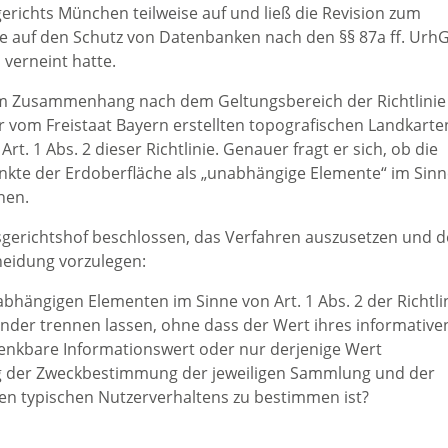
erichts München teilweise auf und ließ die Revision zum
die auf den Schutz von Datenbanken nach den §§ 87a ff. Urh
 verneint hatte.
sem Zusammenhang nach dem Geltungsbereich der Richtlinie
 vom Freistaat Bayern erstellten topografischen Landkarte
t. 1 Abs. 2 dieser Richtlinie. Genauer fragt er sich, ob die
kte der Erdoberfläche als „unabhängige Elemente“ im Sinn
nen.
gerichtshof beschlossen, das Verfahren auszusetzen und 
heidung vorzulegen:
bhängigen Elementen im Sinne von Art. 1 Abs. 2 der Richtli
nander trennen lassen, ohne dass der Wert ihres informative
 denkbare Informationswert oder nur derjenige Wert
 der Zweckbestimmung der jeweiligen Sammlung und der
en typischen Nutzerverhaltens zu bestimmen ist?