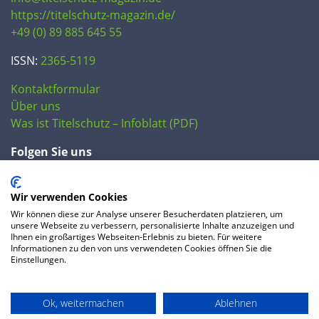
https://titelschutz-magazin.de/
+49 (0) 89 885 645 55
ISSN:
2365-5119
Kontaktformular
Über uns
Was ist Titelschutz – Infoblatt (PDF)
Folgen Sie uns
Wir verwenden Cookies
Wir können diese zur Analyse unserer Besucherdaten platzieren, um
unsere Webseite zu verbessern, personalisierte Inhalte anzuzeigen und
Ihnen ein großartiges Webseiten-Erlebnis zu bieten. Für weitere
Informationen zu den von uns verwendeten Cookies öffnen Sie die
Einstellungen.
© 2020 IP Central GmbH
Ok, weitermachen
Ablehnen
FAQ
Datenschutzerklärung
AGB
Preise