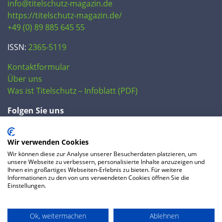
info@titelschutz-magazin.de
https://titelschutz-magazin.de/
+49 (0) 89 885 645 55
ISSN:
2365-5119
Kontaktformular
Über uns
Was ist Titelschutz – Infoblatt (PDF)
Folgen Sie uns
Wir verwenden Cookies
Wir können diese zur Analyse unserer Besucherdaten platzieren, um
unsere Webseite zu verbessern, personalisierte Inhalte anzuzeigen und
Ihnen ein großartiges Webseiten-Erlebnis zu bieten. Für weitere
Informationen zu den von uns verwendeten Cookies öffnen Sie die
Einstellungen.
© 2020 IP Central GmbH
Ok, weitermachen
Ablehnen
FAQ
Datenschutzerklärung
AGB
Preise