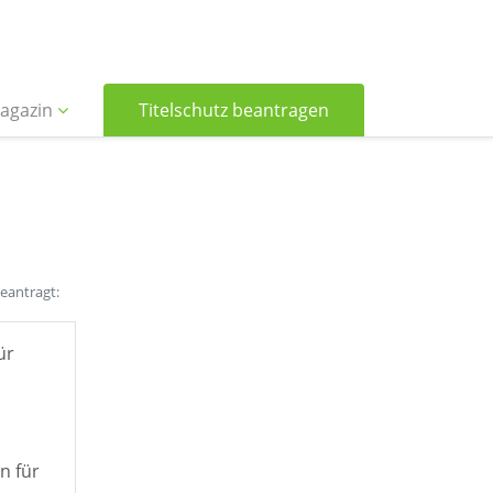
agazin
Titelschutz beantragen
beantragt:
ür
n für