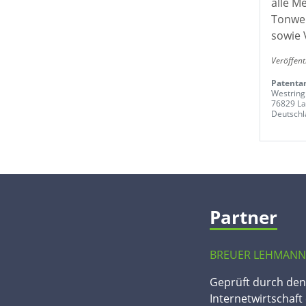
alle M
Tonwer
sowie 
Veröffent
Patentan
Westring
76829 La
Deutschl
Partner
BREUER LEHMANN
Geprüft durch de
Internetwirtschaft 