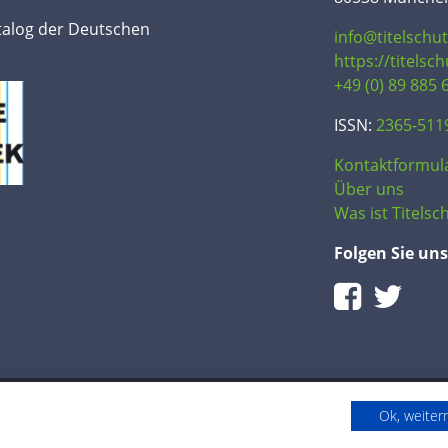
talog der Deutschen
info@titelschu
https://titelsc
+49 (0) 89 885 
ISSN:
2365-511
Kontaktformul
Über uns
Was ist Titelsch
Folgen Sie uns
Ok, weite