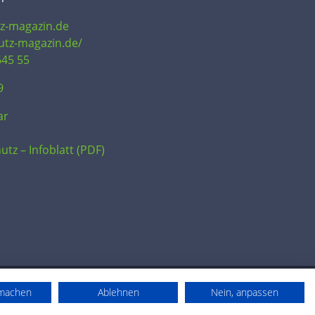
tz-magazin.de
hutz-magazin.de/
645 55
9
ar
utz – Infoblatt (PDF)
rmachen
Ablehnen
Nein, anpassen