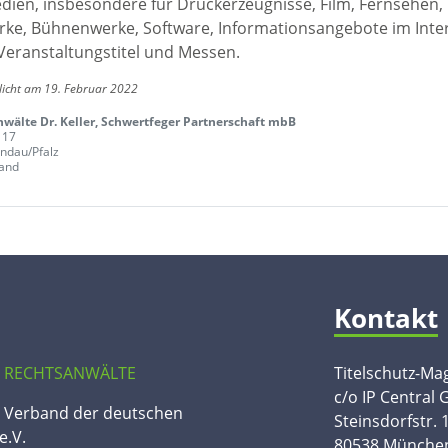
edien, insbesondere für Druckerzeugnisse, Film, Fernsehen,
ke, Bühnenwerke, Software, Informationsangebote im Inte
Veranstaltungstitel und Messen.
licht am 19. Februar 2022
wälte Dr. Keller, Schwertfeger Partnerschaft mbB
 17
ndau/Pfalz
and
Kontakt
 RECHTSANWÄLTE
Titelschutz-Ma
c/o IP Central
n Verband der deutschen
Steinsdorfstr. 
e.V.
80538 Münche