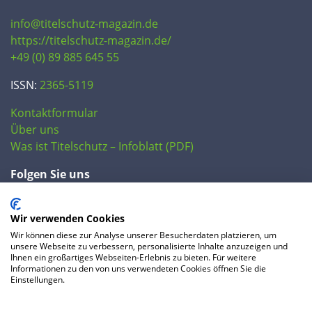
info@titelschutz-magazin.de
https://titelschutz-magazin.de/
+49 (0) 89 885 645 55
ISSN:
2365-5119
Kontaktformular
Über uns
Was ist Titelschutz – Infoblatt (PDF)
Folgen Sie uns
Wir verwenden Cookies
Wir können diese zur Analyse unserer Besucherdaten platzieren, um
unsere Webseite zu verbessern, personalisierte Inhalte anzuzeigen und
Ihnen ein großartiges Webseiten-Erlebnis zu bieten. Für weitere
Informationen zu den von uns verwendeten Cookies öffnen Sie die
Einstellungen.
© 2020 IP Central GmbH