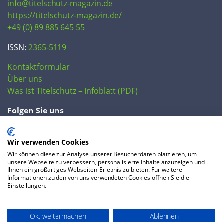
info@titelschutz-magazin.de
https://titelschutz-magazin.de/
+49 (0) 89 885 645 55
ISSN:
2365-5119
Kontaktformular
Über uns
Was ist Titelschutz – Infoblatt (PDF)
Folgen Sie uns
Wir verwenden Cookies
Wir können diese zur Analyse unserer Besucherdaten platzieren, um
unsere Webseite zu verbessern, personalisierte Inhalte anzuzeigen und
Ihnen ein großartiges Webseiten-Erlebnis zu bieten. Für weitere
Informationen zu den von uns verwendeten Cookies öffnen Sie die
Einstellungen.
© 2020 IP Central GmbH
Ok, weitermachen
Ablehnen
FAQ
Datenschutzerklärung
AGB
Preise