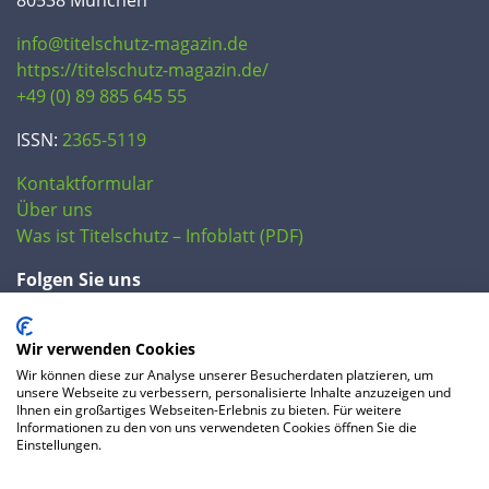
info@titelschutz-magazin.de
https://titelschutz-magazin.de/
+49 (0) 89 885 645 55
ISSN:
2365-5119
Kontaktformular
Über uns
Was ist Titelschutz – Infoblatt (PDF)
Folgen Sie uns
Wir verwenden Cookies
Wir können diese zur Analyse unserer Besucherdaten platzieren, um
unsere Webseite zu verbessern, personalisierte Inhalte anzuzeigen und
Ihnen ein großartiges Webseiten-Erlebnis zu bieten. Für weitere
Informationen zu den von uns verwendeten Cookies öffnen Sie die
Einstellungen.
© 2020 IP Central GmbH