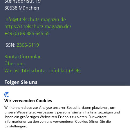
Steinsdorfstr. 19
80538 München
info@titelschutz-magazin.de
https://titelschutz-magazin.de/
+49 (0) 89 885 645 55
ISSN:
2365-5119
Kontaktformular
Über uns
Was ist Titelschutz – Infoblatt (PDF)
Folgen Sie uns
Wir verwenden Cookies
Wir können diese zur Analyse unserer Besucherdaten platzieren, um
unsere Webseite zu verbessern, personalisierte Inhalte anzuzeigen und
Ihnen ein großartiges Webseiten-Erlebnis zu bieten. Für weitere
Informationen zu den von uns verwendeten Cookies öffnen Sie die
Einstellungen.