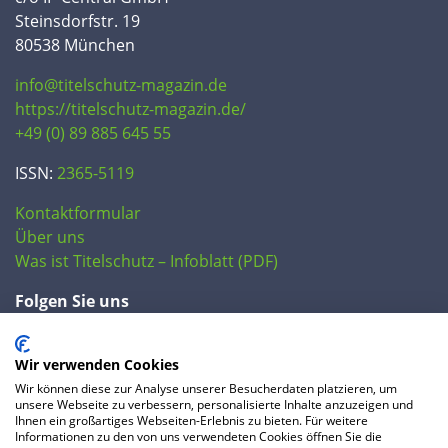
Steinsdorfstr. 19
80538 München
info@titelschutz-magazin.de
https://titelschutz-magazin.de/
+49 (0) 89 885 645 55
ISSN:
2365-5119
Kontaktformular
Über uns
Was ist Titelschutz – Infoblatt (PDF)
Folgen Sie uns
Wir verwenden Cookies
Wir können diese zur Analyse unserer Besucherdaten platzieren, um
unsere Webseite zu verbessern, personalisierte Inhalte anzuzeigen und
Ihnen ein großartiges Webseiten-Erlebnis zu bieten. Für weitere
Informationen zu den von uns verwendeten Cookies öffnen Sie die