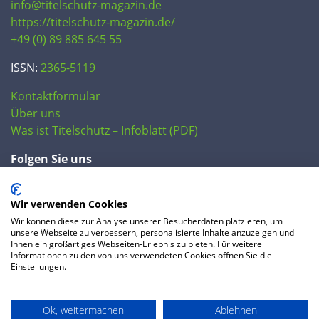
info@titelschutz-magazin.de
https://titelschutz-magazin.de/
+49 (0) 89 885 645 55
ISSN:
2365-5119
Kontaktformular
Über uns
Was ist Titelschutz – Infoblatt (PDF)
Folgen Sie uns
Wir verwenden Cookies
Wir können diese zur Analyse unserer Besucherdaten platzieren, um
unsere Webseite zu verbessern, personalisierte Inhalte anzuzeigen und
Ihnen ein großartiges Webseiten-Erlebnis zu bieten. Für weitere
Informationen zu den von uns verwendeten Cookies öffnen Sie die
Einstellungen.
© 2020 IP Central GmbH
Ok, weitermachen
Ablehnen
FAQ
Datenschutzerklärung
AGB
Preise