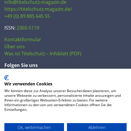
info@titelschutz-magazin.de
https://titelschutz-magazin.de/
+49 (0) 89 885 645 55
ISSN:
2365-5119
Kontaktformular
Über uns
Was ist Titelschutz – Infoblatt (PDF)
Folgen Sie uns
Wir verwenden Cookies
Wir können diese zur Analyse unserer Besucherdaten platzieren, um
unsere Webseite zu verbessern, personalisierte Inhalte anzuzeigen und
Ihnen ein großartiges Webseiten-Erlebnis zu bieten. Für weitere
Informationen zu den von uns verwendeten Cookies öffnen Sie die
Einstellungen.
© 2020 IP Central GmbH
Ok, weitermachen
Ablehnen
FAQ
Datenschutzerklärung
AGB
Preise