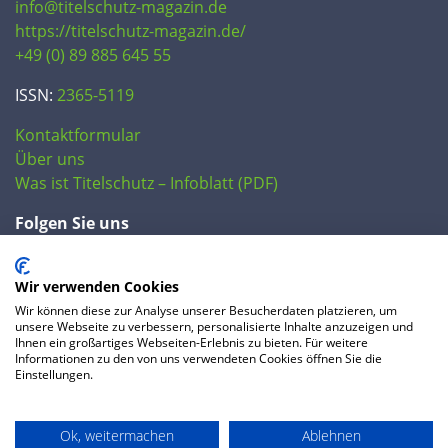
info@titelschutz-magazin.de
https://titelschutz-magazin.de/
+49 (0) 89 885 645 55
ISSN:
2365-5119
Kontaktformular
Über uns
Was ist Titelschutz – Infoblatt (PDF)
Folgen Sie uns
Wir verwenden Cookies
Wir können diese zur Analyse unserer Besucherdaten platzieren, um
unsere Webseite zu verbessern, personalisierte Inhalte anzuzeigen und
Ihnen ein großartiges Webseiten-Erlebnis zu bieten. Für weitere
Informationen zu den von uns verwendeten Cookies öffnen Sie die
Einstellungen.
© 2020 IP Central GmbH
Ok, weitermachen
Ablehnen
FAQ
Datenschutzerklärung
AGB
Preise