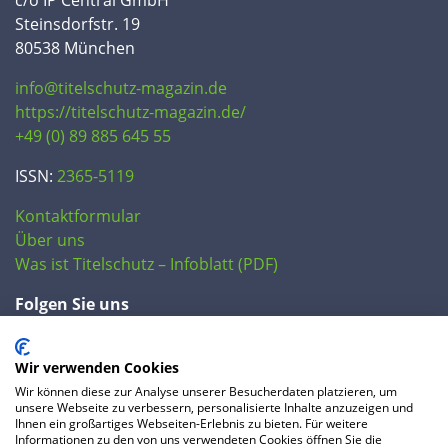
Steinsdorfstr. 19
80538 München
info@titelschutz-magazin.de
https://titelschutz-magazin.de/
+49 (0) 89 885 645 55
ISSN:
2365-5119
Kontaktformular
Über uns
Was ist Titelschutz – Infoblatt (PDF)
Folgen Sie uns
Wir verwenden Cookies
Wir können diese zur Analyse unserer Besucherdaten platzieren, um
unsere Webseite zu verbessern, personalisierte Inhalte anzuzeigen und
Ihnen ein großartiges Webseiten-Erlebnis zu bieten. Für weitere
Informationen zu den von uns verwendeten Cookies öffnen Sie die