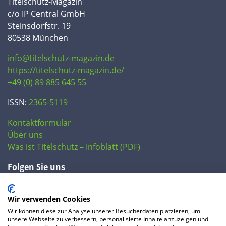
Titelschutz-Magazin
c/o IP Central GmbH
Steinsdorfstr. 19
80538 München
info@titelschutz-magazin.de
https://titelschutz-magazin.de/
+49 (0) 89 885 645 55
ISSN:
2365-5119
Kontaktformular
Über uns
Was ist Titelschutz – Infoblatt (PDF)
Folgen Sie uns
Wir verwenden Cookies
Wir können diese zur Analyse unserer Besucherdaten platzieren, um
unsere Webseite zu verbessern, personalisierte Inhalte anzuzeigen und