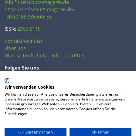
info@titelschutz-magazin.de
https://titelschutz-magazin.de/
+49 (0) 89 885 645 55
ISSN:
2365-5119
Kontaktformular
Über uns
Was ist Titelschutz – Infoblatt (PDF)
Folgen Sie uns
Wir verwenden Cookies
Wir können diese zur Analyse unserer Besucherdaten platzieren, um
unsere Webseite zu verbessern, personalisierte Inhalte anzuzeigen und
Ihnen ein großartiges Webseiten-Erlebnis zu bieten. Für weitere
Informationen zu den von uns verwendeten Cookies öffnen Sie die
Einstellungen.
© 2020 IP Central GmbH
Ok, weitermachen
Ablehnen
FAQ
Datenschutzerklärung
AGB
Preise