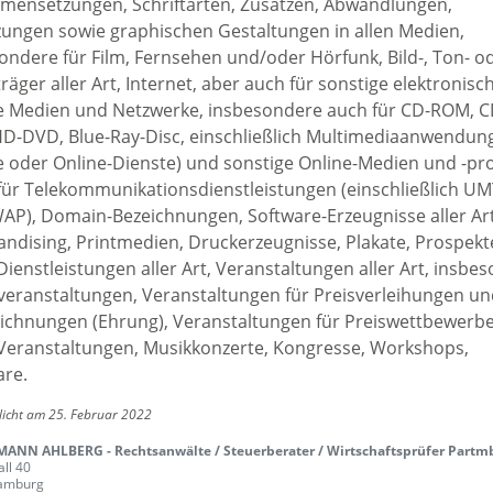
ensetzungen, Schriftarten, Zusätzen, Abwandlungen,
ungen sowie graphischen Gestaltungen in allen Medien,
ondere für Film, Fernsehen und/oder Hörfunk, Bild-, Ton- o
räger aller Art, Internet, aber auch für sonstige elektronisc
le Medien und Netzwerke, insbesondere auch für CD-ROM, CD
D-DVD, Blue-Ray-Disc, einschließlich Multimediaanwendun
ne oder Online-Dienste) und sonstige Online-Medien und -pr
für Telekommunikationsdienstleistungen (einschließlich UM
AP), Domain-Bezeichnungen, Software-Erzeugnisse aller Art
ndising, Printmedien, Druckerzeugnisse, Plakate, Prospekt
Dienstleistungen aller Art, Veranstaltungen aller Art, insbe
eranstaltungen, Veranstaltungen für Preisverleihungen u
ichnungen (Ehrung), Veranstaltungen für Preiswettbewerbe
Veranstaltungen, Musikkonzerte, Kongresse, Workshops,
re.
licht am 25. Februar 2022
ANN AHLBERG - Rechtsanwälte / Steuerberater / Wirtschaftsprüfer Partm
ll 40
amburg