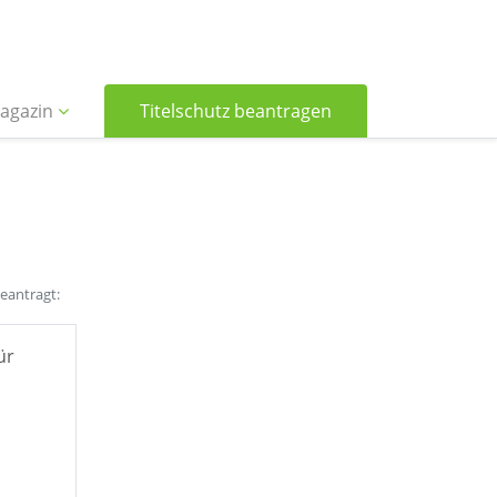
agazin
Titelschutz beantragen
beantragt:
ür