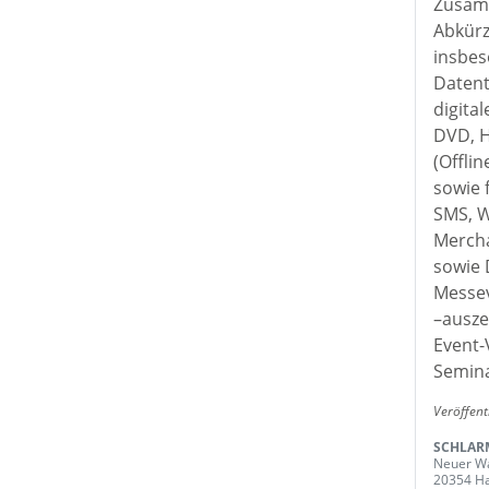
Zusamm
Abkürz
insbes
Datent
digita
DVD, H
(Offli
sowie 
SMS, W
Mercha
sowie 
Messev
–ausze
Event-
Semina
Veröffent
SCHLARM
Neuer Wa
20354 H