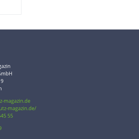
gazin
 GmbH
19
n
tz-magazin.de
hutz-magazin.de/
645 55
9