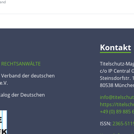
and
Kontakt
 RECHTSANWÄLTE
Titelschutz-Ma
c/o IP Central
n Verband der deutschen
Steinsdorfstr. 
e.V.
80538 Münche
talog der Deutschen
info@titelschu
https://titelsc
+49 (0) 89 885 
ISSN:
2365-511