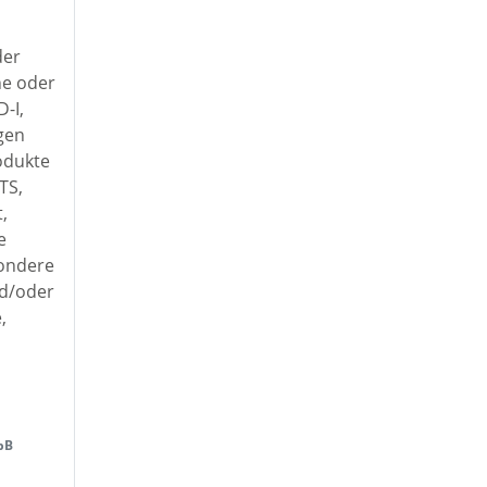
der
he oder
-I,
gen
odukte
TS,
,
e
sondere
nd/oder
,
bB