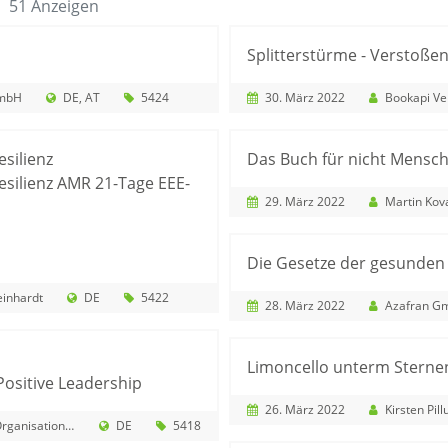
51 Anzeigen
Splitterstürme - Verstoße
GmbH
DE
AT
5424
30. März 2022
Bookapi Ver
silienz
Das Buch für nicht Mensc
silienz AMR 21-Tage EEE-
29. März 2022
Martin Kov
Die Gesetze der gesunden
inhardt
DE
5422
28. März 2022
Azafran G
Limoncello unterm Stern
Positive Leadership
26. März 2022
Kirsten Pill
e Leadership| Institut Positiv Führen
DE
5418