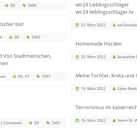
wir24 Lieblingsschlager
DE
5408
wir24 lieblingsschlager.tv
tscher bist
22. März 2022
wir24medi
t
DE
5402
Homemade Hürden
nd Von Stadtmenschen,
20. März 2022
Jacqueline
inen
Meine Tochter, Kreta und 
man
DE
AT
5397
19. März 2022
Eikon Med
Terrorismus im kaiserreic
19. März 2022
Helen Dr. 
E.L Cizmowski
DE
5401