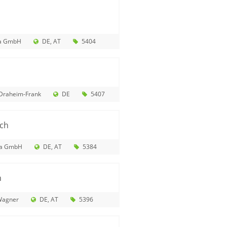
a GmbH
DE
AT
5404
 Draheim-Frank
DE
5407
Ich
ia GmbH
DE
AT
5384
h
Wagner
DE
AT
5396