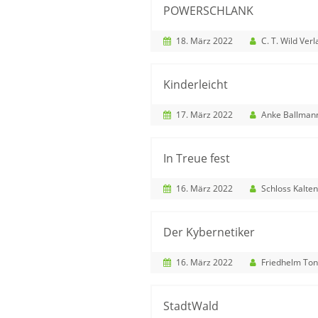
POWERSCHLANK
18. März 2022
C. T. Wild Verlag
Kinderleicht
17. März 2022
Anke Ballman
In Treue fest
16. März 2022
Schloss Kaltenberg Königliche Hol
Der Kybernetiker
16. März 2022
Friedhelm Ton
StadtWald