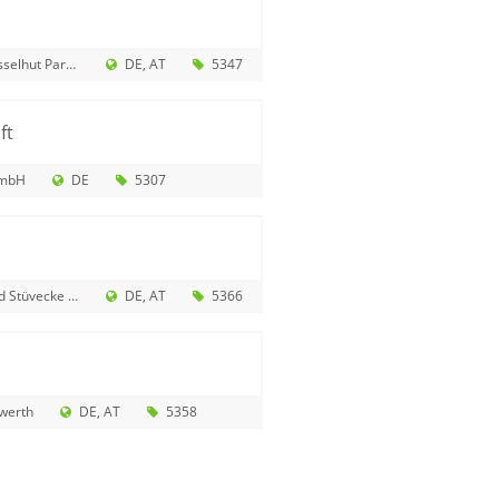
chts- und Patentanwälten mbB
DE
AT
5347
ft
GmbH
DE
5307
vecke Verlag GbR
DE
AT
5366
werth
DE
AT
5358