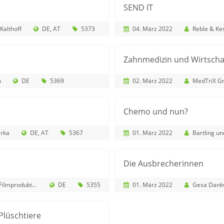
SEND IT
Kalthoff
DE
AT
5373
04. März 2022
Reble & Kesselhut PartG von Re
Zahnmedizin und Wirtscha
n
DE
5369
02. März 2022
MedTriX 
Chemo und nun?
rka
DE
AT
5367
01. März 2022
Bartling und Stü
Die Ausbrecherinnen
roduktion GmbH
DE
5355
01. März 2022
Gesa Dank
lüschtiere