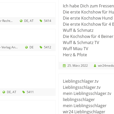
Ich habe Dich zum Fressen
Die erste Kochshow für H
Die erste Kochshow Hund
anwälte mbB
DE
AT
5414
Die erste Kochshow für 4 
Wuff & Schmatz
Die Kochshow für 4 Beine
Wuff & Schmatz TV
nedore Bose-Munde
DE
5412
Wuff Miau TV
Herz & Pfote
25. März 2022
wir24medi
Lieblingschlager.tv
Lieblingsschlager.tv
DE
AT
5411
mein Lieblingsschlager.tv
lieblingsschlager
mein Lieblingsschlager
wir24 Lieblingschlager