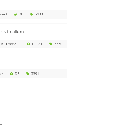
hmid
DE
5400
iss in allem
roduktion GmbH
DE
AT
5370
er
DE
5391
Y