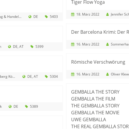
Tiger Flow Yoga
18. März 2022
Jennifer Sc
 & Handel GmbH
DE
5403
Der Barcelona Krimi: Der R
16. März 2022
Sommerhaus Filmp
n
DE
AT
5399
Römische Verschwörung
16. März 2022
Oliver Klew
ding und Lizenz KG
DE
AT
5304
GEMBALLA THE STORY
GEMBALLA THE FILM
THE GEMBALLA STORY
k
DE
5389
GEMBALLA THE MOVIE
UWE GEMBALLA
THE REAL GEMBALLA STOR