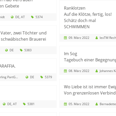
en Gebete
Ranklotzen
Auf die Klötze, fertig, los!
midt
DE
AT
5374
Schätz doch mal
SCHWIMMEN
Vater, zwei Töchter und
09. März 2022
lexTM Rech
 schwäbischen Brauerei
DE
5383
Im Sog
Tagebuch einer Begegnun
RAFFIA.
08. März 2022
Johannes K
ing PartGmbB
DE
5379
Wo Liebe ist ist immer Ewi
Von grenzenlosen Verbind
DE
AT
5381
05. März 2022
Bernadette