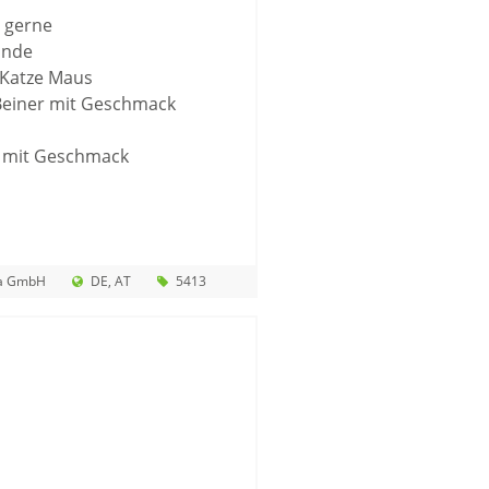
 gerne
unde
 Katze Maus
Beiner mit Geschmack
r mit Geschmack
a GmbH
DE
AT
5413