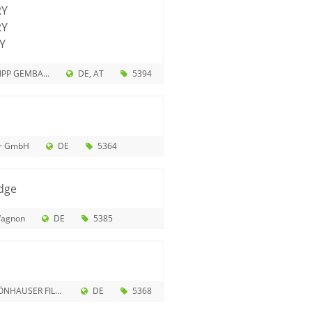
RY
RY
Y
PP GEMBALLA
DE
AT
5394
er GmbH
DE
5364
dge
Wagnon
DE
5385
 FILMPRODUKTION GMBH
DE
5368