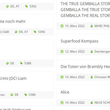
THE TRUE GEMBALLA STO
e
DE
AT
5392
GEMBALLA THE TRUE STO
GEMBALLA THE REAL STOR
chte noch mehr
15. März 2022
MARC PHILI
U GbR
DE
AT
5390
Superfood Kompass
12. März 2022
Steinberg
z
DE
5388
Die Toten von Brambly He
10. März 2022
Christian 
Krimi (DCI Liam
Alice
non
DE
5386
10. März 2022
NEUE SCHÖNHAUSER
en Hab Vertrauen