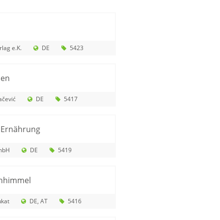
n
lag e.K.
DE
5423
hen
ačević
DE
5417
 Ernährung
mbH
DE
5419
enhimmel
ukat
DE
AT
5416