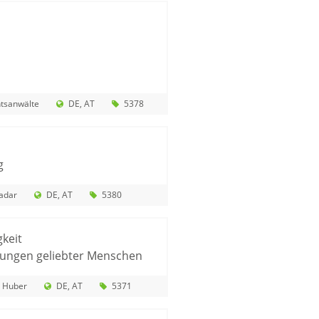
tsanwälte
DE
AT
5378
g
adar
DE
AT
5380
gkeit
ungen geliebter Menschen
 Huber
DE
AT
5371