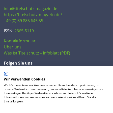
info@titelschutz-magazin.de
https://titelschutz-magazin.de/
+49 (0) 89 885 645 55
ISSN:
2365-5119
Kontaktformular
Über uns
Was ist Titelschutz – Infoblatt (PDF)
Folgen Sie uns
Wir verwenden Cookies
Wir können diese zur Analyse unserer Besucherdaten platzieren, um
unsere Webseite zu verbessern, personalisierte Inhalte anzuzeigen und
Ihnen ein großartiges Webseiten-Erlebnis zu bieten. Für weitere
Informationen zu den von uns verwendeten Cookies öffnen Sie die
Einstellungen.
© 2020 IP Central GmbH