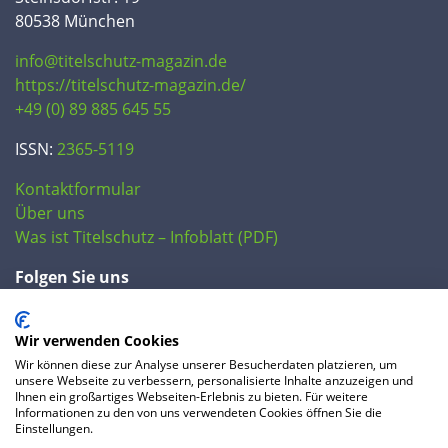
80538 München
info@titelschutz-magazin.de
https://titelschutz-magazin.de/
+49 (0) 89 885 645 55
ISSN:
2365-5119
Kontaktformular
Über uns
Was ist Titelschutz – Infoblatt (PDF)
Folgen Sie uns
Wir verwenden Cookies
Wir können diese zur Analyse unserer Besucherdaten platzieren, um
unsere Webseite zu verbessern, personalisierte Inhalte anzuzeigen und
Ihnen ein großartiges Webseiten-Erlebnis zu bieten. Für weitere
Informationen zu den von uns verwendeten Cookies öffnen Sie die
Einstellungen.