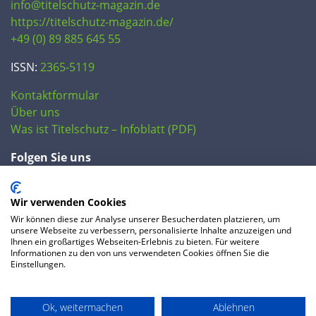
info@titelschutz-magazin.de
https://titelschutz-magazin.de/
+49 (0) 89 885 645 55
ISSN:
2365-5119
Kontaktformular
Über uns
Was ist Titelschutz – Infoblatt (PDF)
Folgen Sie uns
Wir verwenden Cookies
Wir können diese zur Analyse unserer Besucherdaten platzieren, um
unsere Webseite zu verbessern, personalisierte Inhalte anzuzeigen und
Ihnen ein großartiges Webseiten-Erlebnis zu bieten. Für weitere
Informationen zu den von uns verwendeten Cookies öffnen Sie die
Einstellungen.
© 2020 IP Central GmbH
Ok, weitermachen
Ablehnen
FAQ
Datenschutzerklärung
AGB
Preise