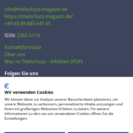
info@titelschutz-magazin.de
https://titelschutz-magazin.de/
+49 (0) 89 885 645 55
ISSN:
2365-5119
Kontaktformular
Über uns
Was ist Titelschutz – Infoblatt (PDF)
Folgen Sie uns
Wir verwenden Cookies
Wir können diese zur Analyse unserer Besucherdaten platzieren, um
unsere Webseite zu verbessern, personalisierte Inhalte anzuzeigen und
Ihnen ein großartiges Webseiten-Erlebnis zu bieten. Für weitere
Informationen zu den von uns verwendeten Cookies öffnen Sie die
Einstellungen.
© 2020 IP Central GmbH