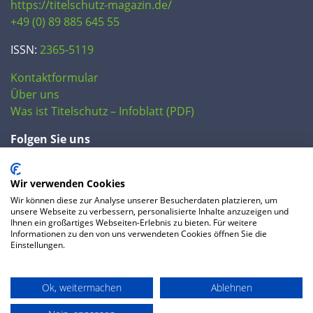
https://titelschutz-magazin.de/
+49 (0) 89 885 645 55
ISSN:
2365-5119
Kontaktformular
Über uns
Was ist Titelschutz – Infoblatt (PDF)
Folgen Sie uns
Wir verwenden Cookies
Wir können diese zur Analyse unserer Besucherdaten platzieren, um
unsere Webseite zu verbessern, personalisierte Inhalte anzuzeigen und
Ihnen ein großartiges Webseiten-Erlebnis zu bieten. Für weitere
Informationen zu den von uns verwendeten Cookies öffnen Sie die
Einstellungen.
© 2020 IP Central GmbH
Ok, weitermachen
Ablehnen
FAQ
Datenschutzerklärung
AGB
Preise
Impressum