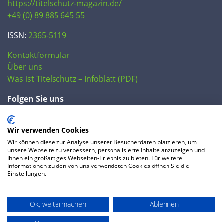
https://titelschutz-magazin.de/
+49 (0) 89 885 645 55
ISSN:
2365-5119
Kontaktformular
Über uns
Was ist Titelschutz – Infoblatt (PDF)
Folgen Sie uns
Wir verwenden Cookies
Wir können diese zur Analyse unserer Besucherdaten platzieren, um
unsere Webseite zu verbessern, personalisierte Inhalte anzuzeigen und
Ihnen ein großartiges Webseiten-Erlebnis zu bieten. Für weitere
Informationen zu den von uns verwendeten Cookies öffnen Sie die
Einstellungen.
© 2020 IP Central GmbH
Ok, weitermachen
Ablehnen
FAQ
Datenschutzerklärung
AGB
Preise
Impressum