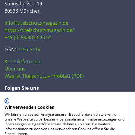
Steinsdorfstr. 19
80538 München
info@titelschutz-magazin.de
https://titelschutz-magazin.de/
+49 (0) 89 885 645 55
ISSN:
2365-5119
Kontaktformular
Über uns
Was ist Titelschutz – Infoblatt (PDF)
Folgen Sie uns
Wir verwenden Cookies
Wir können diese zur Analyse unserer Besucherdaten platzieren, um
unsere Webseite zu verbessern, personalisierte Inhalte anzuzeigen und
Ihnen ein großartiges Webseiten-Erlebnis zu bieten. Für weitere
Informationen zu den von uns verwendeten Cookies öffnen Sie die
Einstellungen.