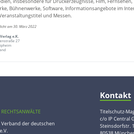
edien, insbesondere für Druckerzeugnisse, Film, Fernsehen,
ke, Bühnenwerke, Software, Informationsangebote im Inte
Veranstaltungstitel und Messen.
licht am 30. März 2022
Verlag e.K.
enstraße 27
ipheim
and
Kontakt
 RECHTSANWÄLTE
Titelschutz-Ma
c/o IP Central
n Verband der deutschen
Steinsdorfstr. 
e.V.
80538 Münche