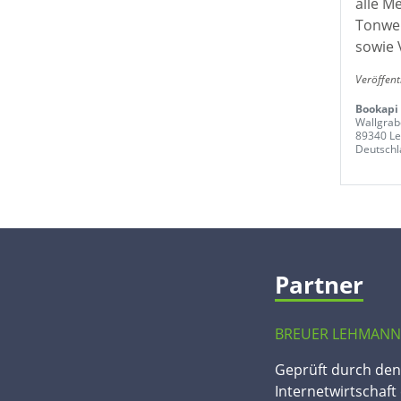
alle M
Tonwer
sowie 
Veröffent
Bookapi 
Wallgrab
89340 Le
Deutschl
Partner
BREUER LEHMANN
Geprüft durch de
Internetwirtschaft 