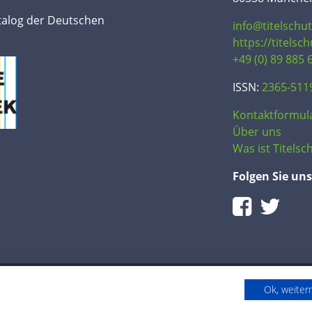
talog der Deutschen
info@titelschu
https://titelsc
+49 (0) 89 885 
ISSN:
2365-511
Kontaktformul
Über uns
Was ist Titelsch
Folgen Sie uns
Ok, weite