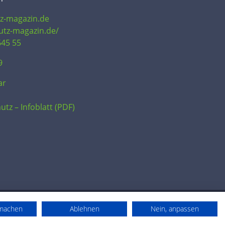
tz-magazin.de
hutz-magazin.de/
645 55
9
ar
utz – Infoblatt (PDF)
rmachen
Ablehnen
Nein, anpassen