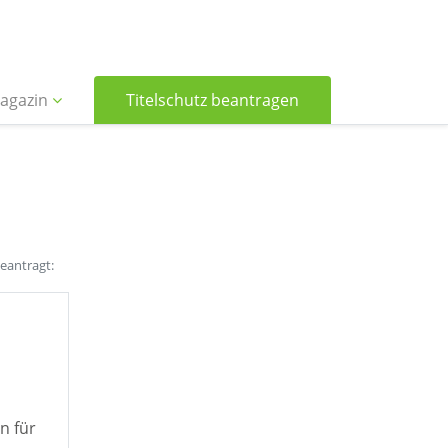
agazin
Titelschutz beantragen
beantragt:
n für