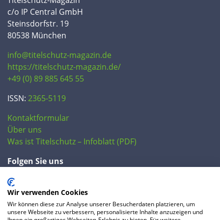
c/o IP Central GmbH
Steinsdorfstr. 19
80538 München
info@titelschutz-magazin.de
https://titelschutz-magazin.de/
+49 (0) 89 885 645 55
ISSN:
2365-5119
Kontaktformular
Über uns
Was ist Titelschutz – Infoblatt (PDF)
Folgen Sie uns
Wir verwenden Cookies
Wir können diese zur Analyse unserer Besucherdaten platzieren, um
unsere Webseite zu verbessern, personalisierte Inhalte anzuzeigen und
Ihnen ein großartiges Webseiten-Erlebnis zu bieten. Für weitere