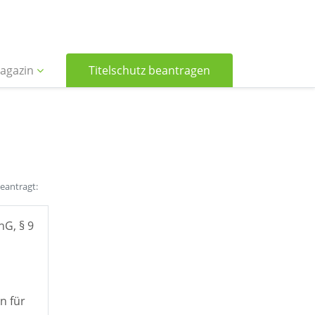
agazin
Titelschutz beantragen
beantragt:
hG, § 9
n für