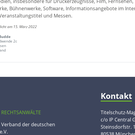
edien, insbesondere für Druckerzeugnisse, Film, Fernsehen,
ke, Bühnenwerke, Software, Informationsangebote im Inte
Veranstaltungstitel und Messen.
licht am 15. März 2022
Budde
dwende 2c
ssen
and
Kontakt
 RECHTSANWÄLTE
Titelschutz-Ma
c/o IP Central
n Verband der deutschen
Steinsdorfstr. 
e.V.
80538 Münche