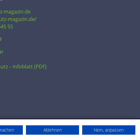
tz-magazin.de
hutz-magazin.de/
645 55
9
ar
utz – Infoblatt (PDF)
rmachen
Ablehnen
Nein, anpassen