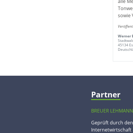
alle M
Tonwer
sowie 
Veröffent
Werner 
Stadtwal
45134 E
Deutschl
Partner
BREUER LEHMANN
Geprüft durch de
Internetwirtschaft 