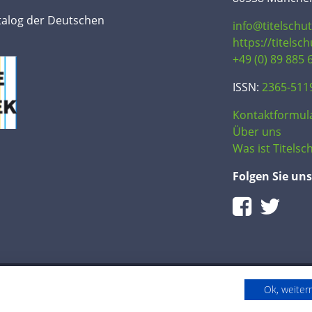
talog der Deutschen
info@titelschu
https://titelsc
+49 (0) 89 885 
ISSN:
2365-511
Kontaktformul
Über uns
Was ist Titelsch
Folgen Sie uns
Ok, weite