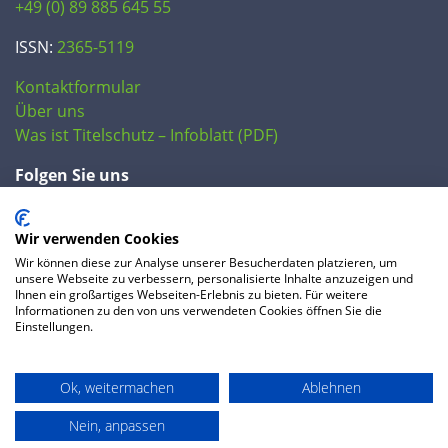
+49 (0) 89 885 645 55
ISSN:
2365-5119
Kontaktformular
Über uns
Was ist Titelschutz – Infoblatt (PDF)
Folgen Sie uns
Wir verwenden Cookies
Wir können diese zur Analyse unserer Besucherdaten platzieren, um
unsere Webseite zu verbessern, personalisierte Inhalte anzuzeigen und
Ihnen ein großartiges Webseiten-Erlebnis zu bieten. Für weitere
Informationen zu den von uns verwendeten Cookies öffnen Sie die
Einstellungen.
© 2020 IP Central GmbH
Ok, weitermachen
Ablehnen
FAQ
Datenschutzerklärung
AGB
Preise
Impressum
Nein, anpassen