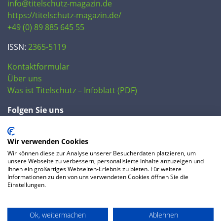
info@titelschutz-magazin.de
https://titelschutz-magazin.de/
+49 (0) 89 885 645 55
ISSN:
2365-5119
Kontaktformular
Über uns
Was ist Titelschutz – Infoblatt (PDF)
Folgen Sie uns
Wir verwenden Cookies
Wir können diese zur Analyse unserer Besucherdaten platzieren, um
unsere Webseite zu verbessern, personalisierte Inhalte anzuzeigen und
Ihnen ein großartiges Webseiten-Erlebnis zu bieten. Für weitere
Informationen zu den von uns verwendeten Cookies öffnen Sie die
Einstellungen.
© 2020 IP Central GmbH
Ok, weitermachen
Ablehnen
FAQ
Datenschutzerklärung
AGB
Preise