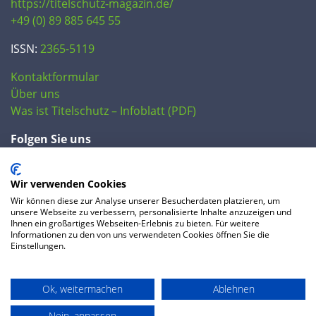
https://titelschutz-magazin.de/
+49 (0) 89 885 645 55
ISSN:
2365-5119
Kontaktformular
Über uns
Was ist Titelschutz – Infoblatt (PDF)
Folgen Sie uns
Wir verwenden Cookies
Wir können diese zur Analyse unserer Besucherdaten platzieren, um
unsere Webseite zu verbessern, personalisierte Inhalte anzuzeigen und
Ihnen ein großartiges Webseiten-Erlebnis zu bieten. Für weitere
Informationen zu den von uns verwendeten Cookies öffnen Sie die
Einstellungen.
© 2020 IP Central GmbH
Ok, weitermachen
Ablehnen
FAQ
Datenschutzerklärung
AGB
Preise
Impressum
Nein, anpassen